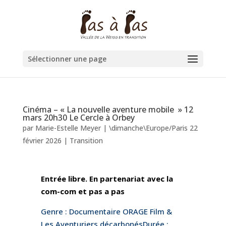
Sélectionner une page
Cinéma – « La nou­vel­le a­ven­tu­re mo­bi­le » 12
mars 20h30 Le Cercle à Orbey
par
Marie-Estelle Meyer
|
\dimanche\Europe/Paris 22
février 2026
|
Transition
Entrée libre. En partenariat avec la
com-com et pas a pas
Genre : Documentaire ORAGE Film &
Les Aventuriers décarbonés
Durée :