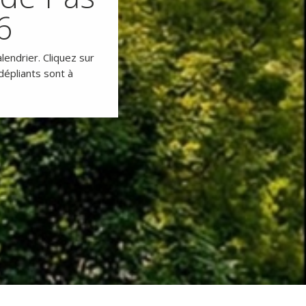
6
lendrier. Cliquez sur
dépliants sont à