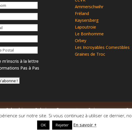
Ammerschwihr
Fréland
Kaysersberg
Lapoutroie
Le Bonhomme
Orbey
Les Incroyables Comestibles
Graines de Troc
 m'inscris à la lettre
formations Pas à Pas
Calendrier
Galerie
Documents
Qui sommes-nous ?
périence sur notre site. Si vous continuez à utiliser ce dernier, n
En savoir +
la Weiss en Transition | Webdesign
l'Alphagraphe
|
Mentions Lég
OK
Rejeter