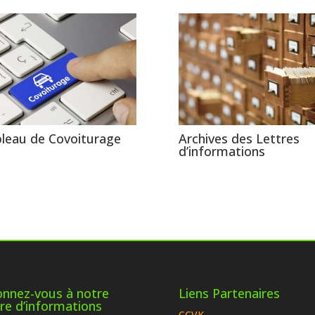
leau de Covoiturage
Archives des Lettres
d’informations
nnez-vous à notre
Liens Partenaires
tre d’informations
CCVK