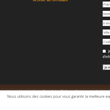
Je
d'in
Accueil
Actualités
Groupes
Actions
Nous utilisons des cookies pour vous garantir la meilleure ex
© 2014-2026 Association Pas à Pas - Vallée de 