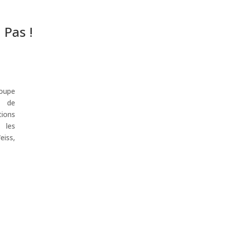
 Pas !
upe
, de
ions
 les
eiss,