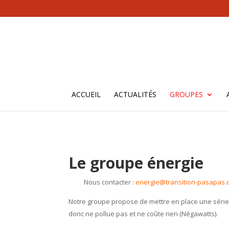
ACCUEIL
ACTUALITÉS
GROUPES
Le groupe énergie
Nous contacter
:
energie@transition-pasapas.
Notre groupe propose de mettre en place une série 
donc ne pollue pas et ne coûte rien (Négawatts).