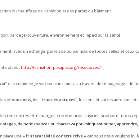
estion du chauffage de l’isolation et des parois du bâtiment.
tation, bardage/couverture, environnement et impact sur la santé
ment, avec un échange, par le site ou par mail, de toutes celles et ceux qui
ts utiles :
http://transition-pasapas.org/ressources/
soi”
et « comment Je vis bien chez moi », au travers de témoignages de fe
les informations, les
“trucs et astuces”
, les liens et autres adresses e
as les rencontres et échanges comme nous l’avions souhaité, nous rep
e stages, de permanences ou chacun va pouvoir questionner, apprendre,
en place une
« l’interactivité constructive »
car nous nous voulons ici, ê