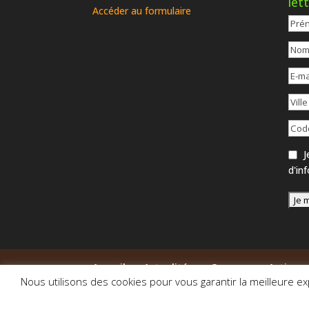
let
Accéder au formulaire
Je
d'in
Accueil
Actualités
Groupes
Actions
Nous utilisons des cookies pour vous garantir la meilleure ex
© 2014-2026 Association Pas à Pas - Vallée de 