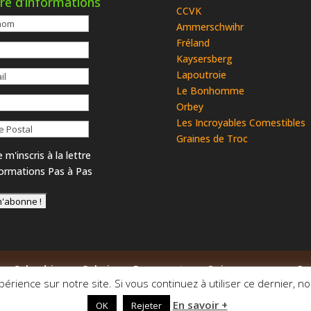
tre d’informations
CCVK
Ammerschwihr
Fréland
Kaysersberg
Lapoutroie
Le Bonhomme
Orbey
Les Incroyables Comestibles
Graines de Troc
 m'inscris à la lettre
formations Pas à Pas
Calendrier
Galerie
Documents
Qui sommes-nous ?
périence sur notre site. Si vous continuez à utiliser ce dernier, n
En savoir +
la Weiss en Transition | Webdesign
l'Alphagraphe
|
Mentions Lég
OK
Rejeter