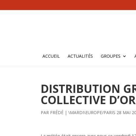
ACCUEIL
ACTUALITÉS
GROUPES
DISTRIBUTION G
COLLECTIVE D’O
PAR
FRÉDÉ
|
\MARDI\EUROPE/PARIS 28 MAI 2
La météo était encore avec nous ce vendredi 17 