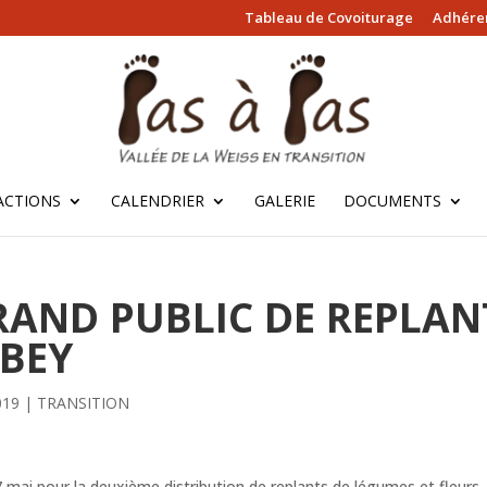
Tableau de Covoiturage
Adhérer
ACTIONS
CALENDRIER
GALERIE
DOCUMENTS
RAND PUBLIC DE REPLANT
RBEY
019
|
TRANSITION
mai pour la deuxième distribution de replants de légumes et fleurs. 