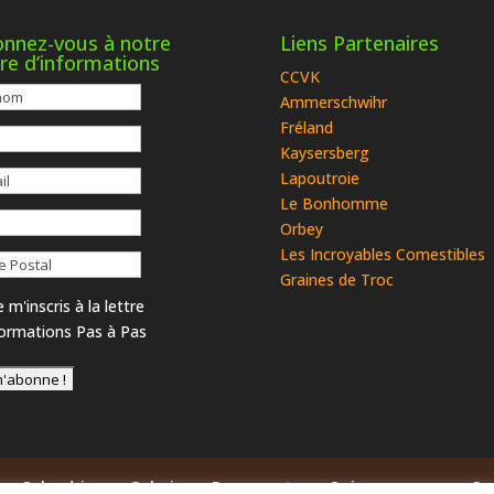
nnez-vous à notre
Liens Partenaires
tre d’informations
CCVK
Ammerschwihr
Fréland
Kaysersberg
Lapoutroie
Le Bonhomme
Orbey
Les Incroyables Comestibles
Graines de Troc
 m'inscris à la lettre
formations Pas à Pas
Calendrier
Galerie
Documents
Qui sommes-nous ?