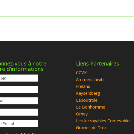
nnez-vous à notre
Liens Partenaires
tre d’informations
CCVK
Ammerschwihr
Fréland
Kaysersberg
Lapoutroie
Le Bonhomme
Orbey
Les Incroyables Comestibles
Graines de Troc