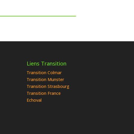
Liens Transition
Transition Colmar
Transition Munster
Transition Strasbourg
Transition France
Echoval