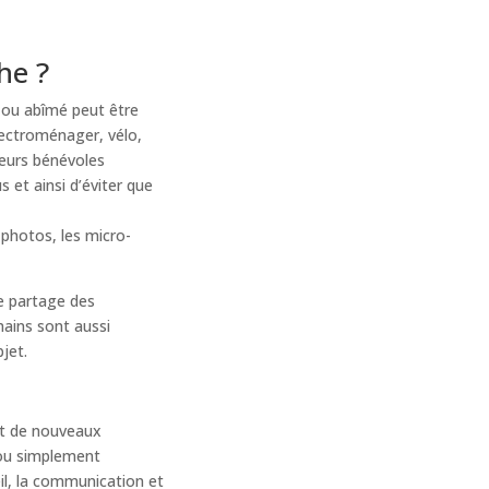
he ?
 ou abîmé peut être
lectroménager, vélo,
teurs bénévoles
s et ainsi d’éviter que
 photos, les micro-
le partage des
ains sont aussi
jet.
t de nouveaux
 ou simplement
eil, la communication et