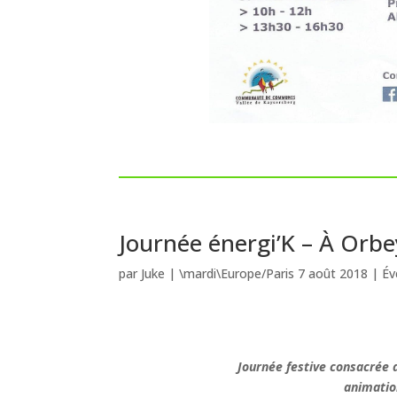
Journée énergi’K – À Orb
par
Juke
|
\mardi\Europe/Paris 7 août 2018
|
Év
Journée festive consacrée 
animation