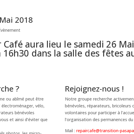
 Mai 2018
Évènement
 Café aura lieu le samedi 26 Mai
 16h30 dans la salle des fêtes a
che ?
Rejoignez-nous !
nne ou abîmé peut être
Notre groupe recherche activemen
l électroménager, vélo,
bénévoles, réparateurs, bricoleurs
arateurs bénévoles
volontaires pour participer à l’accu
vous et ainsi d’éviter que
l’organisation des permanences du 
Mail :
repaircafe@transition-pasapa
ls photos, les micro-