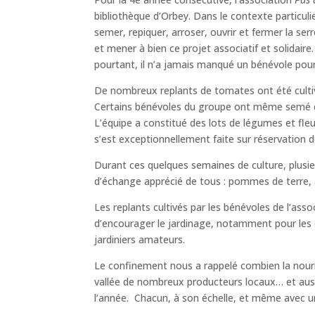
bibliothèque d’Orbey. Dans le contexte particul
semer, repiquer, arroser, ouvrir et fermer la se
et mener à bien ce projet associatif et solidair
pourtant, il n’a jamais manqué un bénévole pou
De nombreux replants de tomates ont été cultiv
Certains bénévoles du groupe ont même semé dans 
L’équipe a constitué des lots de légumes et fleur
s’est exceptionnellement faite sur réservation de
Durant ces quelques semaines de culture, plusie
d’échange apprécié de tous : pommes de terre,
Les replants cultivés par les bénévoles de l’ass
d’encourager le jardinage, notamment pour les 
jardiniers amateurs.
Le confinement nous a rappelé combien la nourri
vallée de nombreux producteurs locaux… et auss
l’année. Chacun, à son échelle, et même avec un