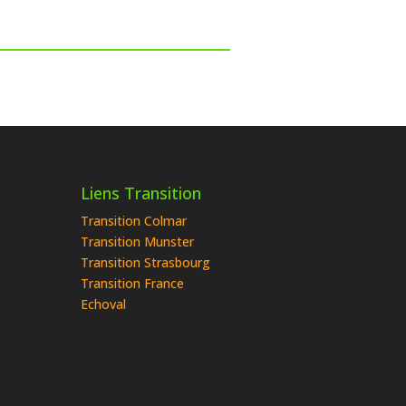
Liens Transition
Transition Colmar
Transition Munster
Transition Strasbourg
Transition France
Echoval