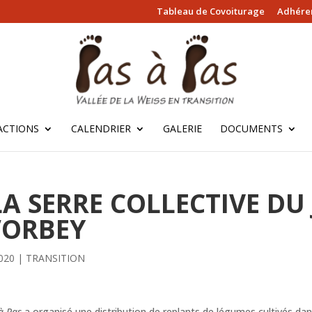
Tableau de Covoiturage
Adhérer
ACTIONS
CALENDRIER
GALERIE
DOCUMENTS
LA SERRE COLLECTIVE DU
’ORBEY
020
|
TRANSITION
à Pas
a organisé une distribution de replants de légumes cultivés dans 