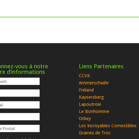
nnez-vous à notre
Liens Partenaires
tre d’informations
CCVK
Ammerschwihr
Fréland
Kaysersberg
Lapoutroie
Le Bonhomme
Orbey
Les Incroyables Comestibles
Graines de Troc