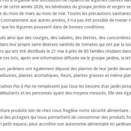
ier de cette année 2020, les bénévoles du groupe
Jardins et vergers
se
rre du mois de mars au mois de mai. Toutes les précautions sanitaires
e. Contrairement aux autres années, il n’a pas été possible de mener t
r que les légumes poussent dans de bonnes conditions.
és ainsi que des courges, des salades, des blettes, des concombres o
leur propre serre diverses variétés de tomates qui ont par la suite r
s qui ont été distribués le 21 mai à près de 80 familles résidant dans 
 ces lots, après une information diffusée via le groupe Jardins, la le
urs jardiniers ont également déposé des plantes de leur jardin devant
 arbustes, plantes aromatiques, fleurs, plantes grasses et même pl
ociation
Pas à Pas
ne remplissent pas tous les besoins d’un jardin potag
débutants et les personnes ayant des moyens mesurés. Elle vise éga
ture produite loin de chez nous fragilise notre sécurité alimentaire.
i des potagers qui nous permettent de consommer des produits frai
 petit espace, peut accroître son autonomie alimentaire en jardinan