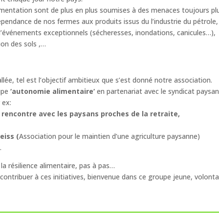
limentation sont de plus en plus soumises à des menaces toujours plu
endance de nos fermes aux produits issus du l’industrie du pétrole,
’événements exceptionnels (sécheresses, inondations, canicules…),
tion des sols ,…
lée, tel est l’objectif ambitieux que s’est donné notre association.
upe
‘autonomie alimentaire
‘
en partenariat avec le syndicat paysa
 ex:
,
rencontre avec les paysans proches de la retraite,
eiss (
Association pour le maintien d’une agriculture paysanne)
…
a résilience alimentaire, pas à pas…
ontribuer à ces initiatives, bienvenue dans ce groupe jeune, volonta