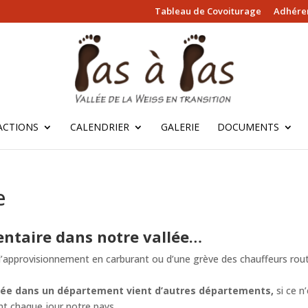
Tableau de Covoiturage
Adhérer
ACTIONS
CALENDRIER
GALERIE
DOCUMENTS
e
entaire dans notre vallée…
’approvisionnement en carburant ou d’une grève des chauffeurs routi
mmée dans un département vient d’autres départements,
si ce 
nt chaque jour notre pays.