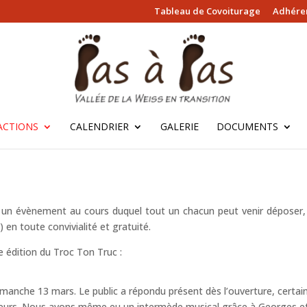
Tableau de Covoiturage
Adhérer
ACTIONS
CALENDRIER
GALERIE
DOCUMENTS
 un évènement au cours duquel tout un chacun peut venir déposer,
) en toute convivialité et gratuité.
 édition du Troc Ton Truc :
manche 13 mars. Le public a répondu présent dès l’ouverture, certai
heurs. Nous avons même eu un intermède musical grâce à Georges et