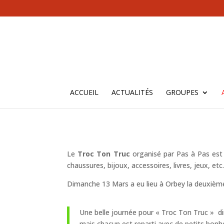
ACCUEIL
ACTUALITÉS
GROUPES
Le
Troc Ton Truc
organisé par Pas à Pas est
chaussures, bijoux, accessoires, livres, jeux, etc.
Dimanche 13 Mars a eu lieu à Orbey la deuxième
Une belle journée pour « Troc Ton Truc » di
mais chacun est reparti avec de petits bon