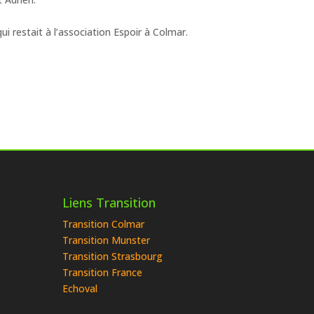
i restait à l’association Espoir à Colmar.
Liens Transition
Transition Colmar
Transition Munster
Transition Strasbourg
Transition France
Echoval