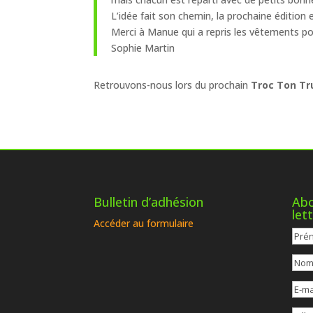
L’idée fait son chemin, la prochaine édition
Merci à Manue qui a repris les vêtements pour
Sophie Martin
Retrouvons-nous lors du prochain
Troc Ton Tru
Bulletin d’adhésion
Abo
let
Accéder au formulaire