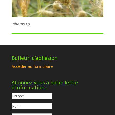
(photos FJ)
Bulletin d’adhésion
Accéder au formulaire
Abonnez-vous à notre lettre
d’informations