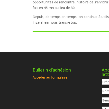
opportunités de rencontre, histoire de s’enrichir
fait en 45 mn au lieu de 30…
Depuis, de temps en temps, on continue à utilise
Ingersheim puis transi-stop.
Bulletin d’adhésion
Abo
let
Accéder au formulaire