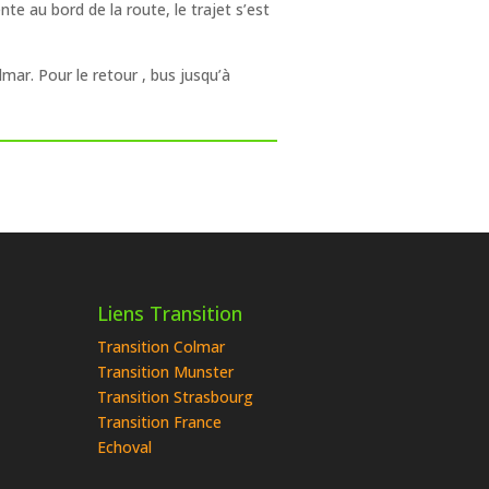
te au bord de la route, le trajet s’est
mar. Pour le retour , bus jusqu’à
Liens Transition
Transition Colmar
Transition Munster
Transition Strasbourg
Transition France
Echoval