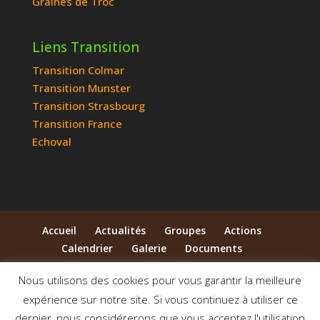
Graines de Troc
Liens Transition
Transition Colmar
Transition Munster
Transition Strasbourg
Transition France
Echoval
Accueil
Actualités
Groupes
Actions
Calendrier
Galerie
Documents
Qui sommes-nous ?
Contact
Nous utilisons des cookies pour vous garantir la meilleure
expérience sur notre site. Si vous continuez à utiliser ce
© 2014-2026 Association Pas à Pas - Vallée de la
dernier, nous considérerons que vous acceptez l'utilisation