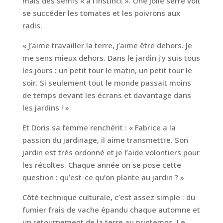
mais des semis « à l’instinct ». Une jolie serre voit
se succéder les tomates et les poivrons aux
radis.
« J’aime travailler la terre, j’aime être dehors. Je
me sens mieux dehors. Dans le jardin j’y suis tous
les jours : un petit tour le matin, un petit tour le
soir. Si seulement tout le monde passait moins
de temps devant les écrans et davantage dans
les jardins ! »
Et Doris sa femme renchérit : « Fabrice a la
passion du jardinage, il aime transmettre. Son
jardin est très ordonné et je l’aide volontiers pour
les récoltes. Chaque année on se pose cette
question : qu’est-ce qu’on plante au jardin ? »
Côté technique culturale, c’est assez simple : du
fumier frais de vache épandu chaque automne et
un retournement de la terre au printemps. Le