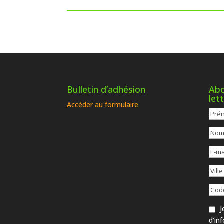
Bulletin d’adhésion
Abo
let
Accéder au formulaire
Je
d'in