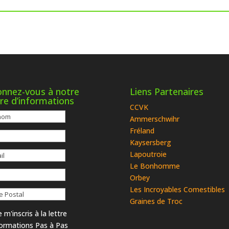
nnez-vous à notre
Liens Partenaires
tre d’informations
CCVK
Ammerschwihr
Fréland
Kaysersberg
Lapoutroie
Le Bonhomme
Orbey
Les Incroyables Comestibles
Graines de Troc
 m'inscris à la lettre
formations Pas à Pas