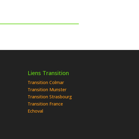
Liens Transition
Transition Colmar
Transition Munster
Transition Strasbourg
Transition France
Echoval