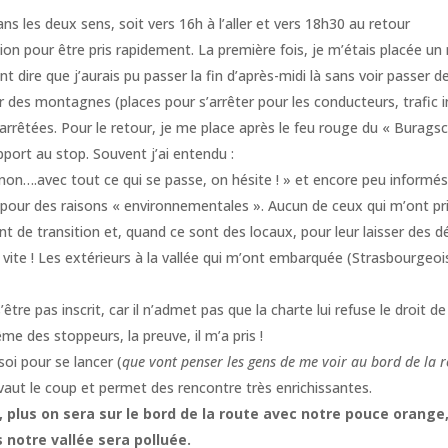
ns les deux sens, soit vers 16h à l’aller et vers 18h30 au retour
n pour être pris rapidement. La première fois, je m’étais placée un m
t dire que j’aurais pu passer la fin d’après-midi là sans voir passer de
er des montagnes (places pour s’arrêter pour les conducteurs, trafic in
arrêtées. Pour le retour, je me place après le feu rouge du « Buragsc
port au stop. Souvent j’ai entendu :
non….avec tout ce qui se passe, on hésite ! » et encore peu informés
pour des raisons « environnementales ». Aucun de ceux qui m’ont pris n
de transition et, quand ce sont des locaux, pour leur laisser des dép
vite ! Les extérieurs à la vallée qui m’ont embarquée (Strasbourgeois 
 pas inscrit, car il n’admet pas que la charte lui refuse le droit 
e des stoppeurs, la preuve, il m’a pris !
soi pour se lancer (
que vont penser les gens de me voir au bord de la 
 vaut le coup et permet des rencontre très enrichissantes.
, plus on sera sur le bord de la route avec notre pouce orange, 
 notre vallée sera polluée.