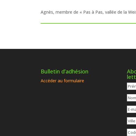
Agnès, membre de « Pas à Pas, vallée de la Weis
Bulletin d’adhésion
Abo
let
Accéder au formulaire