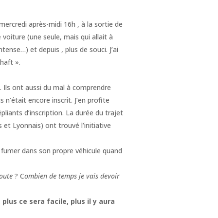
ercredi après-midi 16h , à la sortie de
 voiture (une seule, mais qui allait à
tense…) et depuis , plus de souci. J’ai
haft ».
. Ils ont aussi du mal à comprendre
’était encore inscrit. J’en profite
liants d’inscription. La durée du trajet
et Lyonnais) ont trouvé l’initiative
de fumer dans son propre véhicule quand
route
? C
ombien de temps je vais devoir
plus ce sera facile, plus il y aura