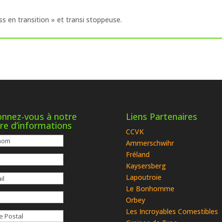
s en transition » et transi stoppeuse.
nnez-vous à notre
Liens Partenaires
tre d’informations
CCVK
Ammerschwihr
Fréland
Kaysersberg
Lapoutroie
Le Bonhomme
Orbey
Les Incroyables Comestibles