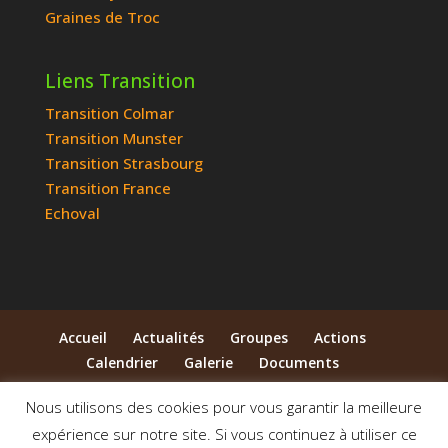
Graines de Troc
Liens Transition
Transition Colmar
Transition Munster
Transition Strasbourg
Transition France
Echoval
Accueil
Actualités
Groupes
Actions
Calendrier
Galerie
Documents
Qui sommes-nous ?
Contact
Nous utilisons des cookies pour vous garantir la meilleure
expérience sur notre site. Si vous continuez à utiliser ce
© 2014-2026 Association Pas à Pas - Vallée de la