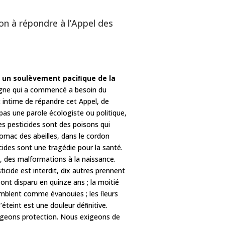
tion à répondre à l’Appel des
r un soulèvement paciﬁque de la
mpagne qui a commencé a besoin du
 intime de répandre cet Appel, de
t pas une parole écologiste ou politique,
es pesticides sont des poisons qui
stomac des abeilles, dans le cordon
cides sont une tragédie pour la santé.
s, des malformations à la naissance.
icide est interdit, dix autres prennent
 ont disparu en quinze ans ; la moitié
s semblent comme évanouies ; les ﬂeurs
éteint est une douleur déﬁnitive.
igeons protection. Nous exigeons de