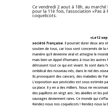
Ce vendredi 2 aout à 18h, au marché
pour la 11è fois, l’association «Pas à 
coquelicots.
«Le12 sep
société française
. Il pourrait durer deux ans
soutien de tous, car tous sont concernés de la 
manière qu’il devienne viral et atteigne le moind
mais bien un Appel d’humains à tous les autres h
détruisent tout ce qui est vivant. Ils sont dans 
ombilical des nouveau-nés, dans le nid des oisea
Ils provoquent des cancers, des maladies de Par
L’exposition aux pesticides est sous-estimée par
sa place. Il y en a des milliers. Nous ne reconna
des papillons en vingt ans ; les abeilles et les p
sauvages deviennent rares. Ce monde qui s’eﬀace
Rendez-nous nos coquelicots ! Rendez-nous la 