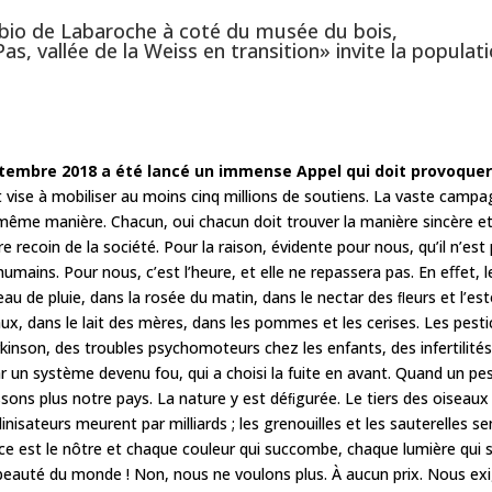
 bio de Labaroche à coté du musée du bois,
Pas, vallée de la Weiss en transition» invite la popula
tembre 2018 a été lancé un immense Appel qui doit provoque
 et vise à mobiliser au moins cinq millions de soutiens. La vaste ca
même manière. Chacun, oui chacun doit trouver la manière sincère et
re recoin de la société. Pour la raison, évidente pour nous, qu’il n’es
umains. Pour nous, c’est l’heure, et elle ne repassera pas. En eﬀet, l
l’eau de pluie, dans la rosée du matin, dans le nectar des ﬂeurs et l’e
ux, dans le lait des mères, dans les pommes et les cerises. Les pesti
kinson, des troubles psychomoteurs chez les enfants, des infertilité
 un système devenu fou, qui a choisi la fuite en avant. Quand un pest
issons plus notre pays. La nature y est déﬁgurée. Le tiers des oiseaux
ollinisateurs meurent par milliards ; les grenouilles et les sauterelle
 est le nôtre et chaque couleur qui succombe, chaque lumière qui s’
beauté du monde ! Non, nous ne voulons plus. À aucun prix. Nous ex