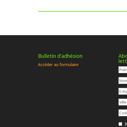
Bulletin d’adhésion
Abo
let
Accéder au formulaire
Je