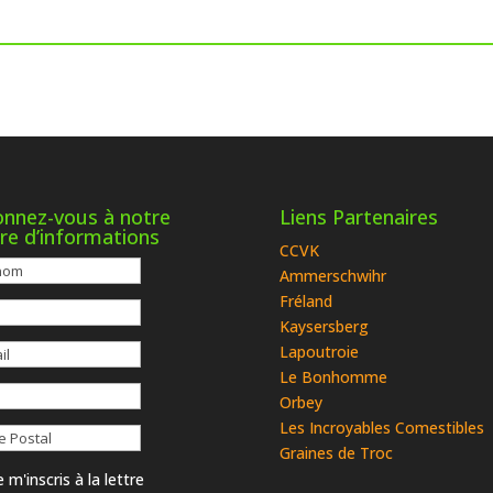
nnez-vous à notre
Liens Partenaires
tre d’informations
CCVK
Ammerschwihr
Fréland
Kaysersberg
Lapoutroie
Le Bonhomme
Orbey
Les Incroyables Comestibles
Graines de Troc
 m'inscris à la lettre