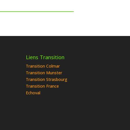
Liens Transition
Transition Colmar
Transition Munster
Transition Strasbourg
Transition France
Echoval