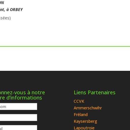
SON
nt, à ORBEY
ssées)
nnez-vous à notre
Liens Partenaires
tre d’informations
CCVK
Ammerschwihr
Fréland
Kaysersberg
Lapoutroie