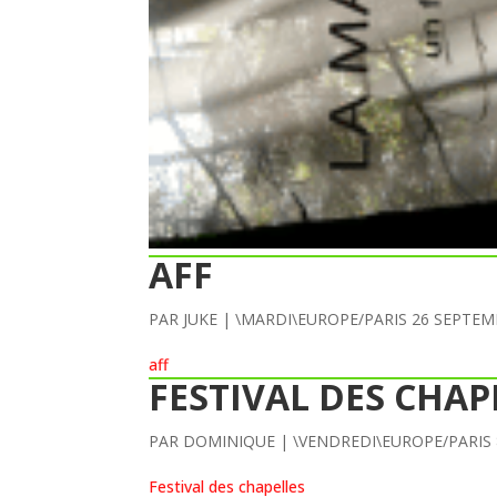
AFF
PAR
JUKE
|
\MARDI\EUROPE/PARIS 26 SEPTEM
aff
FESTIVAL DES CHAP
PAR
DOMINIQUE
|
\VENDREDI\EUROPE/PARIS
Festival des chapelles