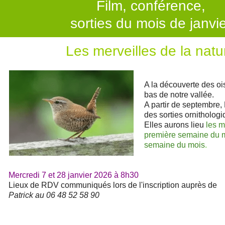
Film, conférence,
sorties du mois de janvi
Les merveilles de la natu
A la découverte des oi
bas de notre vallée.
A partir de septembre,
des sorties ornitholog
Elles aurons lieu
les m
première semaine du mo
semaine du mois
.
Mercredi 7 et 28 janvier 2026 à 8h30
Lieux de RDV communiqués lors de l'inscription auprès de
Patrick au 06 48 52 58 90