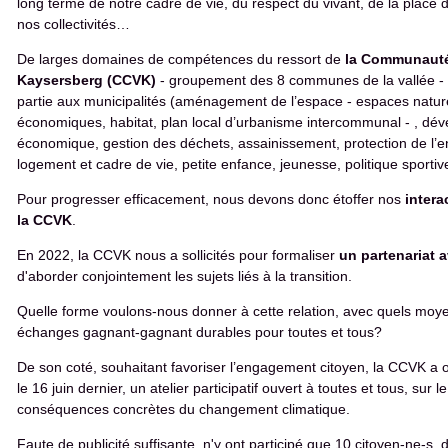
long terme de notre cadre de vie, du respect du vivant, de la place 
nos collectivités…
De larges domaines de compétences du ressort de
la Communaut
Kaysersberg
(CCVK)
- groupement des 8 communes de la vallée
-
partie aux municipalités (aménagement de l’espace - espaces nature
économiques, habitat, plan local d’urbanisme intercommunal - , dé
économique, gestion des déchets, assainissement, protection de l’
logement et cadre de vie, petite enfance, jeunesse, politique sportive e
Pour progresser efficacement, nous devons donc étoffer nos
intera
la CCVK
.
En 2022, la CCVK nous a sollicités pour formaliser
un partenariat 
d'aborder conjointement les sujets liés à la transition.
Quelle forme voulons-nous donner à cette relation, avec quels moye
échanges gagnant-gagnant durables pour toutes et tous?
De son coté, souhaitant favoriser l’engagement citoyen, la CCVK a 
le 16 juin dernier, un atelier participatif ouvert à toutes et tous, sur 
conséquences concrètes du changement climatique.
Faute de publicité suffisante, n'y ont participé que 10 citoyen-ne-s,