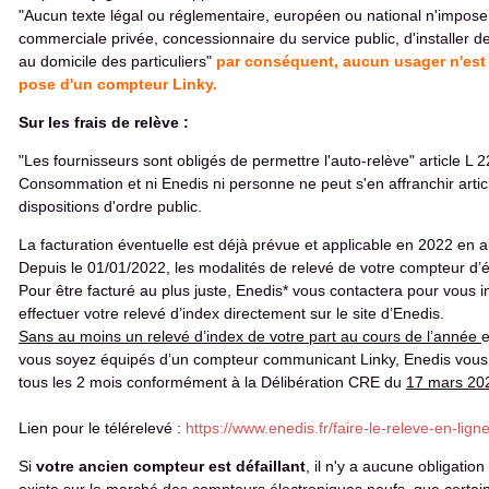
"Aucun texte légal ou réglementaire, européen ou national n'impose
commerciale privée, concessionnaire du service public, d'installer 
au domicile des particuliers"
par conséquent, aucun usager n'est 
pose d'un compteur Linky.
Sur les frais de relève :
"Les fournisseurs sont obligés de permettre l'auto-relève" article L
Consommation et ni Enedis ni personne ne peut s'en affranchir artic
dispositions d'ordre public.
La facturation éventuelle est déjà prévue et applicable en 2022 en 
Depuis le 01/01/2022, les modalités de relevé de votre compteur d’él
Pour être facturé au plus juste, Enedis* vous contactera pour vous
effectuer votre relevé d’index directement sur le site d’Enedis.
Sans au moins un relevé d’index de votre part au cours de l’année
e
vous soyez équipés d’un compteur communicant Linky, Enedis vous
tous les 2 mois conformément à la Délibération CRE du
17 mars 20
Lien pour le télérelevé :
https://www.enedis.fr/faire-le-releve-en-lign
Si
votre ancien compteur est défaillant
, il n'y a aucune obligation 