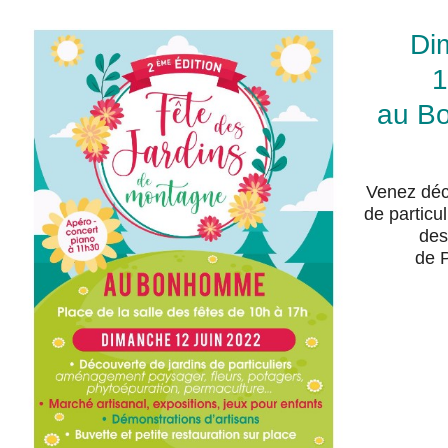
Di
1
au B
Venez déco
de particul
de
de 