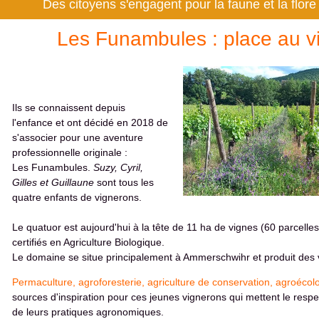
Des citoyens s'engagent pour la faune et la flore 
Les Funambules : place au vi
Ils se connaissent depuis
l'enfance et ont décidé en 2018 de
s'associer pour une aventure
professionnelle originale :
Les Funambules.
Suzy, Cyril,
Gilles et Guillaune
sont tous les
quatre enfants de vignerons.
Le quatuor est aujourd'hui à la tête de 11 ha de vignes (60 parcelle
certifiés en Agriculture Biologique.
Le domaine se situe principalement à Ammerschwihr et produit des v
Permaculture, agroforesterie, agriculture de conservation, agroécolo
sources d'inspiration pour ces jeunes vignerons qui mettent le resp
de leurs pratiques agronomiques.