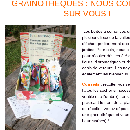
GRAINOTHÈQUES : NOUS C
SUR VOUS !
Les boîtes à semences d
plusieurs lieux de la vall
d'échanger librement de
jardins. Pour cela, nous 
pour récolter dès cet ét
fleurs, d'aromatiques et 
oasis de verdure. Les noy
également les bienvenus.
Conseils
: récolter vos 
faites-les sécher si néces
ventilé et à l'ombre) ; en
précisant le nom de la plan
de récolte ; venez dépose
une grainothèque et vous
heureux(ses) !