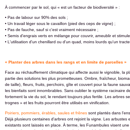
À commencer par le sol, qui « est un facteur de biodiversité » :
• Pas de labour sur 90% des sols ;
• Un travail léger sous le cavaillon (pied des ceps de vigne) ;
• Pas de fauche, sauf si c'est vraiment nécessaire ;
• Semis d'engrais verts en mélange pour couvrir, ameublir et stimuler 
• L'utilisation d'un chenillard ou d'un quad, moins lourds qu'un tracte
« Planter des arbres dans les rangs et en limite de parcelles »
Face au réchauffement climatique qui affecte aussi le vignoble, la pla
partie des solutions les plus prometteuses. Ombre, fraîcheur, biomas
de taille), fleurs, fruits, perchoirs, gîte et couvert pour la faune sauva
les bienfaits sont innombrables. Sans oublier le système racinaire d
fortement la vie du sol, le rendant toujours plus fertile. Les arbres se
trognes » et les fruits pourront être utilisés en vinification.
Poiriers, pommiers, érables, saules et frêne
s
sont plantés dans l'en
Déjà plusieurs centaines d'arbres ont rejoint la vigne. Les arbustes 
existants sont laissés en place. À terme, les Funambules visent une f