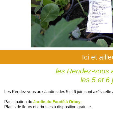
Ici et aill
les Rendez-vous 
les 5 et 6 
Le
s Rendez-vous aux Jardins des 5 et 6 juin sont axés
cette
Participation du
Jardin du Faudé à Orbey.
Plants de fleurs et arbustes à disposition
gratuite.