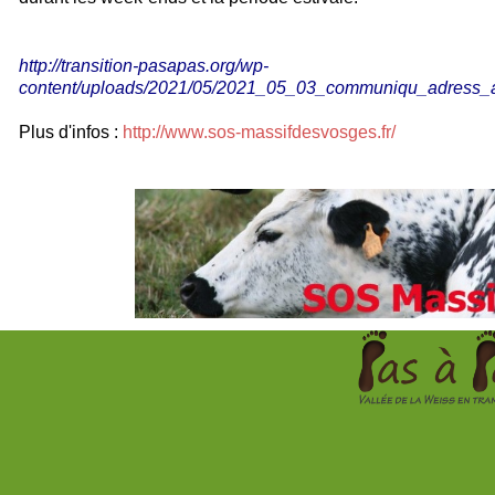
http://transition-pasapas.org/wp-
content/uploads/2021/05/2021_05_03_communiqu_adress_a
Plus d'infos :
http://www.sos-massifdesvosges.fr/