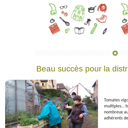
Beau succès pour la distr
Tomates vigo
multiples… t
nombreux aut
adhérents de