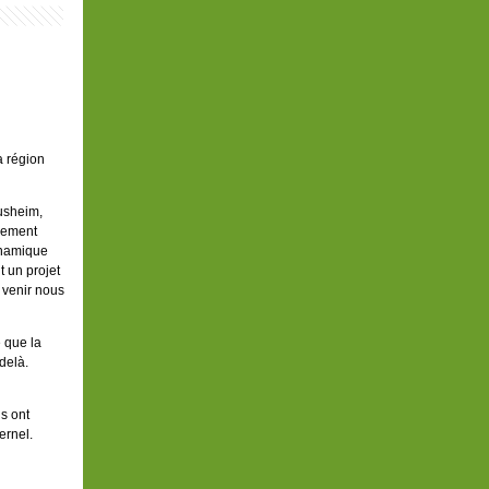
a région
usheim,
sement
ynamique
t un projet
 venir nous
e que la
delà.
s ont
ernel.