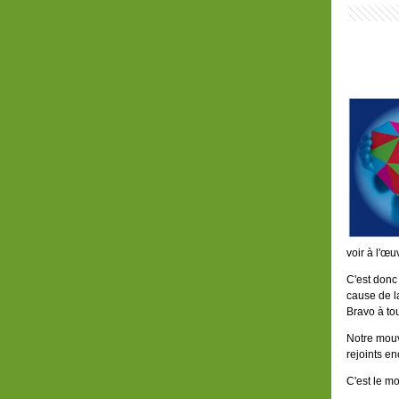
voir à l'œu
C'est donc 
cause de la
Bravo à tou
Notre mouv
rejoints en
C'est le m