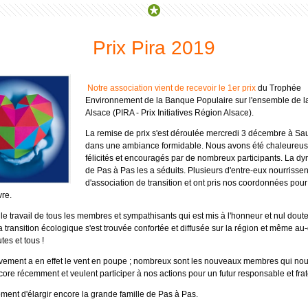
Prix Pira 2019
Notre association vient de recevoir le 1er prix
d
u Trophée
Environnement de la Banque Populaire sur l'ensemble de l
Alsace (PIRA - Prix Initiatives Région Alsace).
La remise de prix s'est déroulée mercredi 3 décembre à Sa
dans une ambiance formidable. Nous avons été chaleureu
félicités et encouragés par de nombreux participants. La d
de Pas à Pas les a séduits. Plusieurs d'entre-eux nourrissen
d'association de transition et ont pris nos coordonnées pour
vre.
le travail de tous les membres et sympathisants qui est mis à l'honneur et nul dout
 transition écologique s'est trouvée confortée et diffusée sur la région et même au-
tes et tous !
ement a en effet le vent en poupe ; nombreux sont les nouveaux membres qui nou
core récemment et veulent participer à nos actions pour un futur responsable et frat
oment d'élargir encore la grande famille de Pas à Pas.