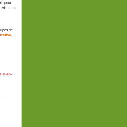
ets pour
s vite nous
oupes de
ication,
eiss-en-