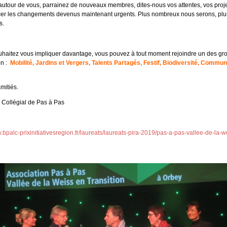
autour de vous, parrainez de nouveaux membres, dites-nous vos attentes, vos proj
cer les changements devenus maintenant urgents. Plus nombreux nous serons, plu
s.
uhaitez vous impliquer davantage, vous pouvez à tout moment rejoindre un des gr
on :
Mobilité, Jardins et Vergers, Talents Partagés, Festif, Biodiversité, Commun
mitiés.
 Collégial de Pas à Pas
.bpalc-prixinitiativesregion.fr/laureats/laureats-pira-2019/pas-a-pas-vallee-de-la-w