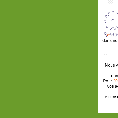
dans not
Nous v
dans
Pour
20
vos a
Le conse