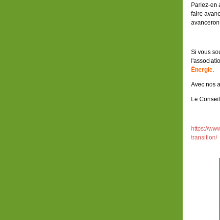
Parlez-en 
faire avan
avanceron
Si vous so
l'associati
Énergie.
Avec nos a
Le Conseil
https://www
transition/