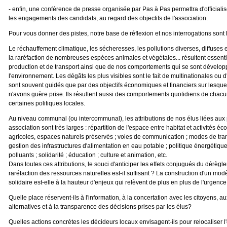
- enfin, une conférence de presse organisée par Pas à Pas permettra d'officialis
les engagements des candidats, au regard des objectifs de l'association.
Pour vous donner des pistes, notre base de réflexion et nos interrogations sont 
Le réchauffement climatique, les sécheresses, les pollutions diverses, diffuses 
la raréfaction de nombreuses espèces animales et végétales... résultent essen
production et de transport ainsi que de nos comportements qui se sont dévelo
l'environnement. Les dégâts les plus visibles sont le fait de multinationales ou d
sont souvent guidés que par des objectifs économiques et financiers sur lesqu
n'avons guère prise. Ils résultent aussi des comportements quotidiens de chacu
certaines politiques locales.
Au niveau communal (ou intercommunal), les attributions de nos élus liées aux
association sont très larges : répartition de l'espace entre habitat et activités é
agricoles, espaces naturels préservés ; voies de communication ; modes de tr
gestion des infrastructures d'alimentation en eau potable ; politique énergétiqu
polluants ; solidarité ; éducation ; culture et animation, etc.
Dans toutes ces attributions, le souci d'anticiper les effets conjugués du dérègl
raréfaction des ressources naturelles est-il suffisant ? La construction d'un mo
solidaire est-elle à la hauteur d'enjeux qui relèvent de plus en plus de l'urgence
Quelle place réservent-ils à l'information, à la concertation avec les citoyens, a
alternatives et à la transparence des décisions prises par les élus?
Quelles actions concrètes les décideurs locaux envisagent-ils pour relocaliser 