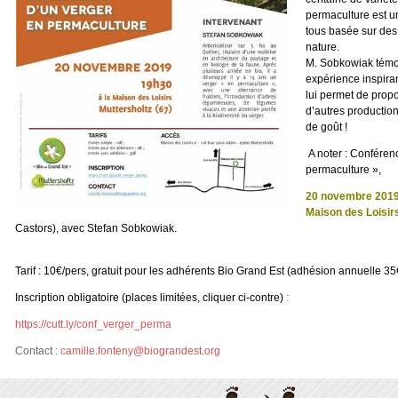
permaculture est u
tous basée sur des 
nature.
M. Sobkowiak témo
expérience inspiran
lui permet de propo
d’autres productio
de goût !
A noter : Conféren
permaculture »,
20 novembre 2019 
Maison des Loisir
Castors), avec Stefan Sobkowiak.
Tarif : 10€/pers, gratuit pour les adhérents Bio Grand Est (adhésion annuelle 35
Inscription obligatoire (places limitées, cliquer ci-contre)
:
https://cutt.ly/conf_verger_perma
Contact :
camille.fonteny@biograndest.org