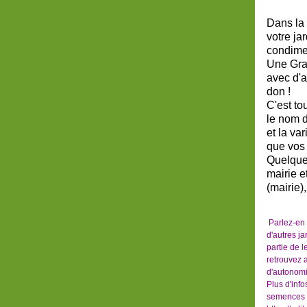
Dans la 
votre ja
condimen
Une Grai
avec d'a
don !
C'est to
le nom d
et la va
que vos 
Quelques
mairie e
(mairie)
Parlez-en 
d'autres ja
partie de l
retrouvez a
d'autonomie
Plus d'info
semences 