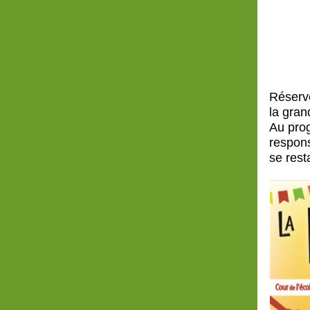
Réserve
la gran
Au prog
respons
se rest