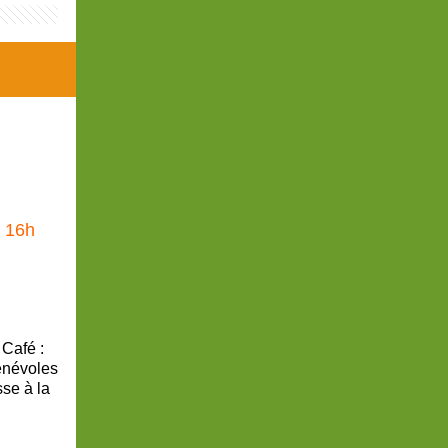
 16h
 Café :
bénévoles
sse à la