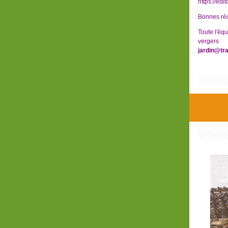
https://edi
Bonnes réc
Toute l'éq
vergers
jardin@tr