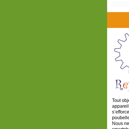
Tout obj
appareil
s’efforc
poubelle
Nous ne 