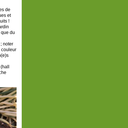
es de
ues et
its !
ardin
n que du
; noter
a couleur
n(e)s
(hall
che