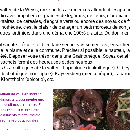
vallée de la Weiss, onze boîtes à semences attendent les grain
rdin avec impatience : graines de légumes, de fleurs, d'aromatiq
taires, de céréales, d'engrais verts ou encore des noyaux de fru
nothèque, c'est le plaisir de partager un petit morceau de son j
utres jardiniers dans une démarche 100% gratuite. Du don, rie
ut simple : récolter et bien faire sécher vos semences ; ensacher 
e la plante et de la commune. Préciser si possible la hauteur, l
riété. Déposer votre trésor dans une Grainothèque. Soyez certai
sachets feront des heureuses et des heureux !
 Grainothèques de la vallée : Lapoutroie (bibliothèque), Orbey 
t bibliothèque municipale), Kaysersberg (médiathèque), Labaro
, Kientzheim (épicerie), etc.
autour de vous en incitant
rdiniers à laisser monter une
eurs cultures en graines. Et
insi le plaisir d'une forme
 alimentaire et/ou florale.
s sur la reproduction des
: