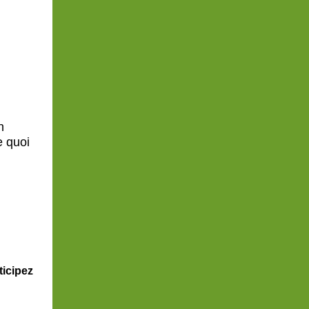
n
e quoi
ticipez