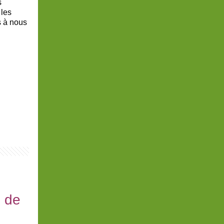
s
 les
s à nous
s de