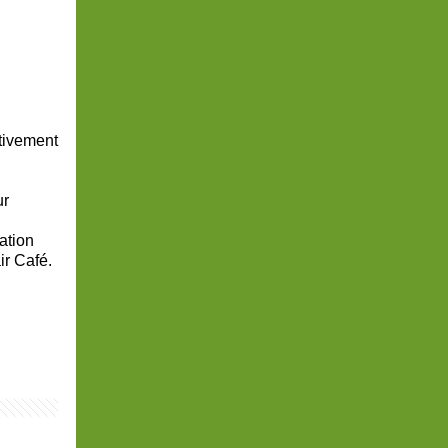
tivement
ur
ation
r Café.