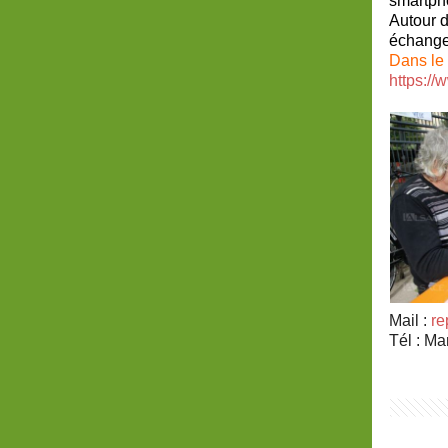
smartph
Autour d
échanges
Dans le 
https:/
Mail :
re
Tél : Ma