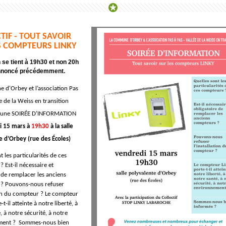
TIF - TOUT SAVOIR
S COMPTEURS LINKY
 se tient à 19h30 et non 20h
noncé précédemment.
 d'Orbey et l’association
Pas
e de la Weiss en transition
t une SOIRÉE D’INFORMATION
i 15 mars à
19h30
à la salle
e d’Orbey (rue des Écoles)
t les particularités de ces
 Est-il nécessaire et
 de remplacer les anciens
? Pouvons-nous refuser
ion du compteur ? Le compteur
t-il atteinte à notre liberté, à
, à notre sécurité, à notre
ment ? Sommes-nous bien