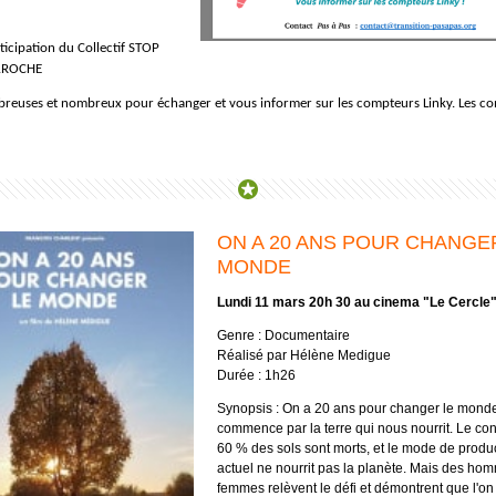
ticipation du Collectif STOP
AROCHE
reuses et nombreux pour échanger et vous informer sur les compteurs Linky. Les c
ON A 20 AN­S POUR C­HAN­GE
MON­DE
Lundi
1
1
mars
20h 30 au cinema "Le Cercle
Genre : Documentaire
Réalisé par Hélène Medigue
Durée :
1
h26
Synopsis : On a 20 ans pour changer le mond
commence par la terre qui nous nourrit. Le cons
60 % des sols sont morts, et le mode de produ
actuel ne nourrit pas la planète. Mais des ho
femmes relèvent le défi et démontrent que l'on