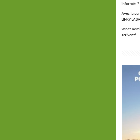
informés ?
Avec la par
LINKY LAB
Venez nomb
arrivent!