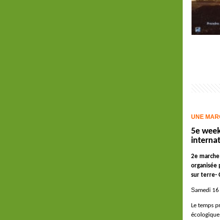
UNE MAR
5e week
interna
2e marche 
organisée 
sur terre-
S
amedi 16 
Le temps p
écologique: