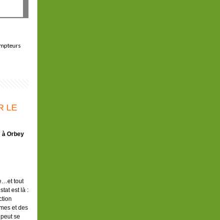
ompteurs
R LE
" à Orbey
e…et tout
tat est là :
ction
mmes et des
 peut se