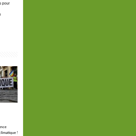
s pour
s
ence
climatique !