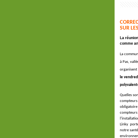
CORREC
SUR LE
La réunion
comme an
La commune
à Pas,
vallé
organisen
le vendred
polyvalent
Quelles son
compteurs ?
obligatoire
compteurs 
l’installat
Linky porte-
notre santé
environne