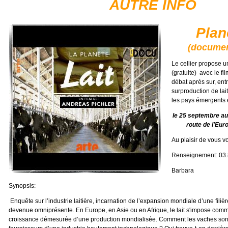
AUTRE INFO
Planè
(documen
Le cellier propose 
(gratuite) avec le fi
débat après sur, entr
surproduction de lait
les pays émergents et
le 25 septembre au
route de l'Eu
Au plaisir de vous vo
Renseignement: 03.
Barbara
Synopsis:
Enquête sur l’industrie laitière, incarnation de l’expansion mondiale d’une filiè
devenue omniprésente. En Europe, en Asie ou en Afrique, le lait s'impose com
croissance démesurée d’une production mondialisée. Comment les vaches sont