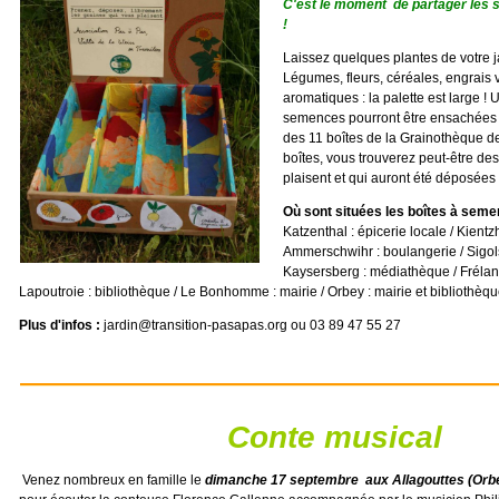
C'est le moment de
partager les 
!
Laissez quelques plantes de votre j
Légumes, fleurs, céréales, engrais 
aromatiques : la palette est large ! 
semences pourront être ensachées
des 11 boîtes de la Grainothèque de
boîtes, vous trouverez peut-être d
plaisent et qui auront été déposées 
Où sont situées les boîtes à sem
Katzenthal : épicerie locale / Kientz
Ammerschwihr : boulangerie / Sigol
Kaysersberg : médiathèque / Frélan
Lapoutroie : bibliothèque / Le Bonhomme : mairie / Orbey : mairie et bibliothèqu
Plus d'infos :
jardin@transition-pasapas.org ou 03 89 47 55 27
Conte musical
Venez nombreux en famille le
dimanche 17 septembre aux Allagouttes (Orb