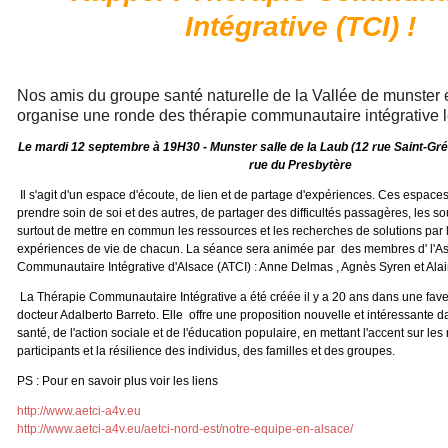
Intégrative (TCI) !
Nos amis du groupe santé naturelle de la Vallée de munster 
organise une ronde des thérapie communautaire intégrative l
Le mardi 12 septembre à 19H30 - Munster salle de la Laub (12 rue Saint-Gré
rue du Presbytère
Il s'agit d'un espace d'écoute, de lien et de partage d'expériences. Ces espaces
prendre soin de soi et des autres, de partager des difficultés passagères, les so
surtout de mettre en commun les ressources et les recherches de solutions par 
expériences de vie de chacun. La séance sera animée par des membres d' l'As
Communautaire Intégrative d'Alsace (ATCI) : Anne Delmas , Agnès Syren et Ala
La Thérapie Communautaire Intégrative a été créée il y a 20 ans dans une fave
docteur Adalberto Barreto. Elle offre une proposition nouvelle et intéressante 
santé, de l'action sociale et de l'éducation populaire, en mettant l'accent sur le
participants et la résilience des individus, des familles et des groupes.
PS : Pour en savoir plus voir les liens
http://www.aetci-a4v.eu
http://www.aetci-a4v.eu/aetci-nord-est/notre-equipe-en-alsace/