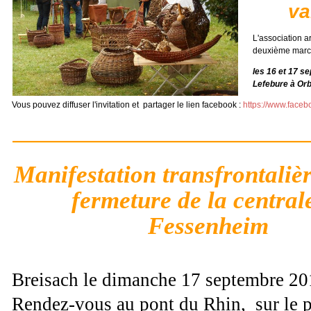
va
L'association ar
deuxième march
les 16 et 17 s
Lefebure à Or
Vous pouvez diffuser l'invitation et partager le lien facebook :
https://www.faceb
Manifestation transfrontalièr
fermeture de la central
Fessenheim
Breisach le dimanche 17 septembre 20
Rendez-vous au pont du Rhin, sur le 