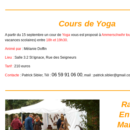
Cours de Yoga
A partir du 15 septembre un cour de
Yoga
vous est proposé à
Ammerschwihr tou
vacances scolaires) entre
18h et 19h30
.
Animé par
: Mélanie Doffin
Lieu :
Salle 3.2 St Ignace, Rue des Seigneurs
Tarif :
210 euros
06 59 91 06 00
Contacte
: Patrick Sibler, Tél :
, mail : patrick.sibler@gmail.
Ra
En
Ma