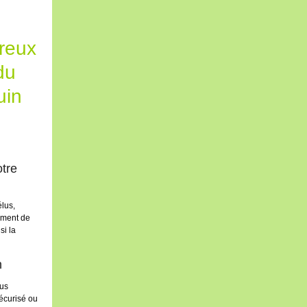
reux
du
uin
otre
élus,
lement de
si la
n
ous
écurisé ou