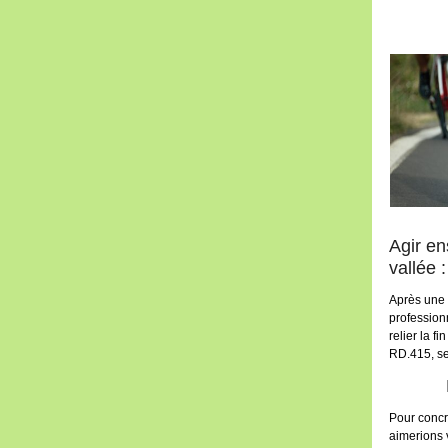
Agir en
vallée :
Après une 
professionn
relier la f
RD.415, se
Pour concré
aimerions 