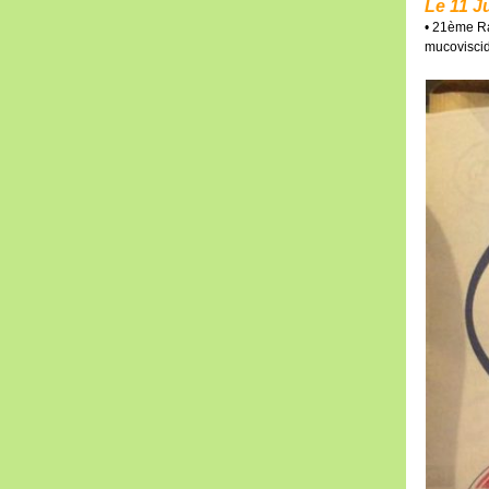
Le 11 Ju
• 21ème Ra
mucoviscid