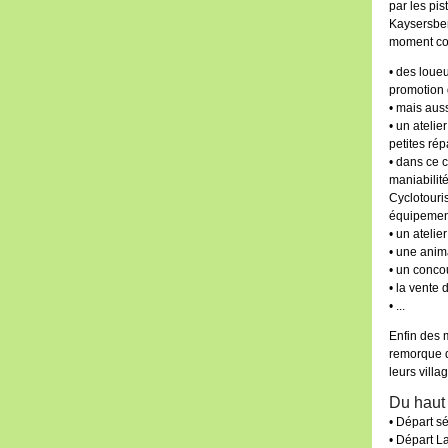
par les pis
Kaysersber
moment con
• des loueu
promotion
• mais auss
• un ateli
petites rép
• dans ce 
maniabilité
Cyclotouri
équipement
• un atelie
• une anim
• un conco
• la vente
• ...
Enfin des 
remorque d
leurs villa
Du haut 
• Départ sé
• Départ L