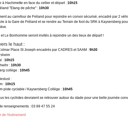
 à Hachimette en face du cellier et départ :
10h15
réland "Etang de pêche" :
10h30
nt au carrefour de Fréland pour rejoindre en convoi sécurisé, encadré par 2 véhic
able à la Gare de Fréland et se rendre au Terrain de foot du SRK à Kaysersberg pour
tive.
et Le Bonhomme seront invités à rejoindre un des lieux de départ !
ers le haut :
 Colmar Place St Joseph encadrés par CADRES et SAAM :
9h30
ersheim
l :
10h15
hwihr :
10h30
erg collège :
10h45
eslust :
im :
10h15
im piste cyclable / Kaysersberg Collège :
10h45
us les cyclistes devraient se retrouver autour du stade pour une belle journée convi
de renseignements : 03 89 47 55 24
er de l'événement