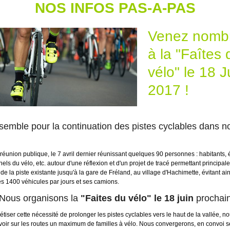
NOS INFOS PAS-A-PAS
Venez nomb
à la "Faîtes 
vélo" le 18 J
2017 !
semble pour la continuation des pistes cyclables dans n
réunion publique, le 7 avril dernier réunissant quelques 90 personnes : habitants, 
els du vélo, etc. autour d'une réflexion et d'un projet de tracé permettant principa
in de la piste existante jusqu'à la gare de Fréland, au village d'Hachimette, évitant ain
s 1400 véhicules par jours et ses camions.
Nous organisons la
"Faites du vélo"
le 18 juin
prochai
tiser cette nécessité de prolonger les pistes cyclables vers le haut de la vallée, n
voir sur les routes un maximum de familles à vélo. Nous convergerons, en convoi s