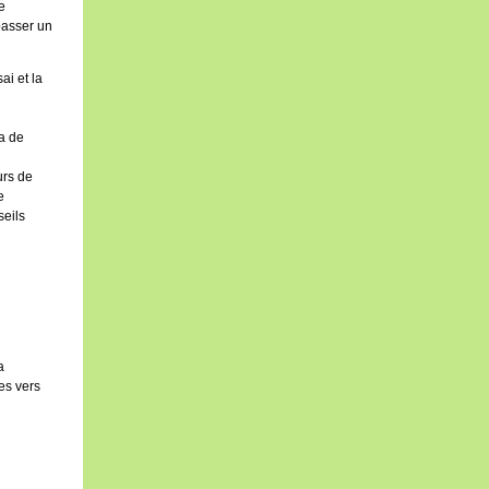
e
passer un
ai et la
a de
urs de
e
eils
a
es vers