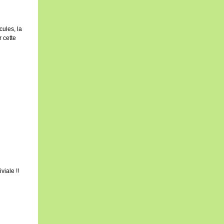
ules, la
 cette
viale !!