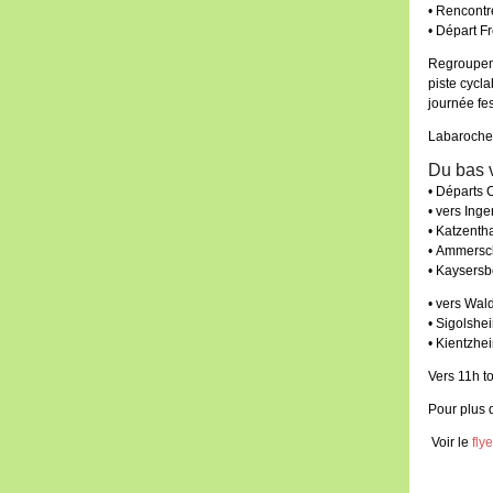
• Rencontre
• Départ F
Regroupeme
piste cycl
journée fes
Labaroche 
Du bas v
• Départs
• vers Ing
• Katzentha
• Ammersc
• Kaysersb
• vers Wald
• Sigolshe
• Kientzhe
Vers 11h to
Pour plus 
Voir le
fly