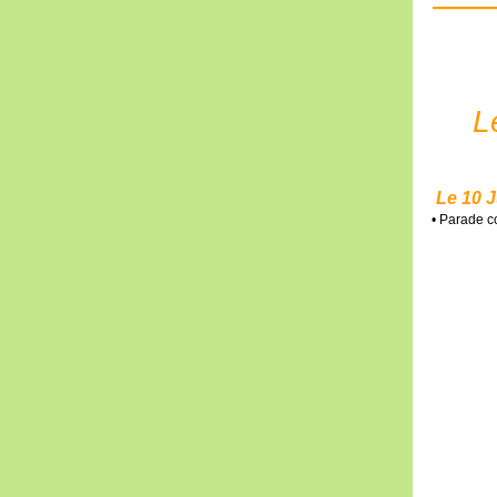
L
Le 10 J
• Parade co