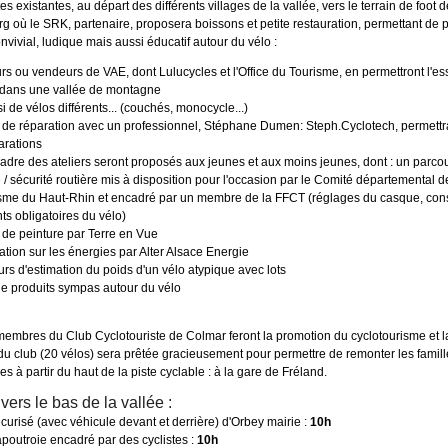
tes existantes, au départ des différents villages de la vallée, vers le terrain de foot d
g où le SRK, partenaire, proposera boissons et petite restauration, permettant de 
vivial, ludique mais aussi éducatif autour du vélo :
rs ou vendeurs de VAE, dont Lulucycles et l'Office du Tourisme, en permettront l'ess
 dans une vallée de montagne
i de vélos différents... (couchés, monocycle...)
er de réparation avec un professionnel, Stéphane Dumen: Steph.Cyclotech, permettr
arations
cadre des ateliers seront proposés aux jeunes et aux moins jeunes, dont : un parco
 / sécurité routière mis à disposition pour l'occasion par le Comité départemental d
sme du Haut-Rhin et encadré par un membre de la FFCT (réglages du casque, cons
s obligatoires du vélo)
r de peinture par Terre en Vue
ation sur les énergies par Alter Alsace Energie
urs d'estimation du poids d'un vélo atypique avec lots
 de produits sympas autour du vélo
membres du Club Cyclotouriste de Colmar feront la promotion du cyclotourisme et l
u club (20 vélos) sera prêtée gracieusement pour permettre de remonter les famill
ges à partir du haut de la piste cyclable : à la gare de Fréland.
vers le bas de la vallée :
curisé (avec véhicule devant et derrière) d'Orbey mairie :
10h
apoutroie encadré par des cyclistes :
10h