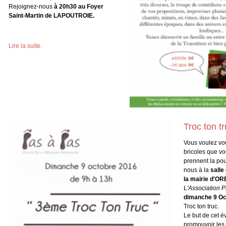
Rejoignez-nous
à 20h30 au Foyer
Saint-Martin de LAPOUTROIE.
Lire la suite.
Troc ton t
Vous voulez vo
bricoles que vou
prennent la pou
nous à la
salle
la mairie d'OR
L
'Association 
dimanche 9 Oc
Troc ton truc.
Le but de cet 
promouvoir les