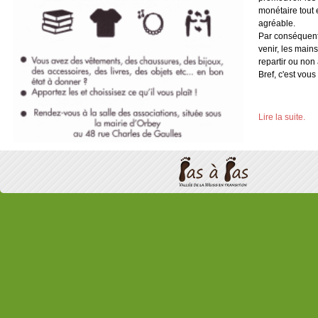
monétaire tout
agréable.
Par conséquent
venir, les main
repartir ou non
Bref, c'est vous 
Lire la suite.